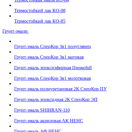
Термостойкий лак КО-08
Термостойкий лак КО-85
Грунт-эмали
Грунт-эмаль СпецКор 3в1 полуглянец
Грунт-эмаль СпецКор 3в1 матовая
Грунт-эмаль эпоксиэфирная Цинкоfull
Грунт-эмаль СпецКор 3в1 молотковая
Грунт-эмаль полиуретановая 2К СпецКор ПУ
Грунт-эмаль эпоксидная 2К СпецКор ЭП
Грунт-эмаль SHIHRAN-110
Грунт-эмаль акриловая АК НЕНС
Грунт-эмаль АФ НЕНС