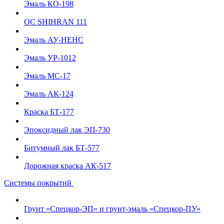
Эмаль КО-198
ОС SHIHRAN 111
Эмаль АУ-НЕНС
Эмаль УР-1012
Эмаль МС-17
Эмаль АК-124
Краска БТ-177
Эпоксидный лак ЭП-730
Битумный лак БТ-577
Дорожная краска АК-517
Системы покрытий
Грунт «Спецкор-ЭП» и грунт-эмаль «Спецкор-ПУ»