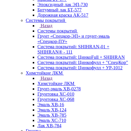
Эпоксидный лак ЭП-730
Битумный лак БТ-577
Дорожная краска АК-517
Системы покрытий
Назад
Системы покрытий
Грунт «Спецкор-ЭП» и грунт-эмаль
«Спецкор-ПУ»
Система покрытий: SHIHRAN-01 +
SHIHRAN® - 111
Система покрытий: ЦинкоFull + SHIHRAN
Система покрытий: Цинкофулл + "СпецКор"
Система покрытий: Цинкофулл + УР-1012
Химстойкие ЛКМ
Назад
Химстойкие ЛКМ
Грунт-эмаль ХВ-0278
Грунтовка ХС-010
Грунтовка ХС-068
Эмаль ХВ-16
Эмаль ХВ-124
Эмаль ХВ-785
Эмаль ХС-710
Лак ХВ-784
Грунты