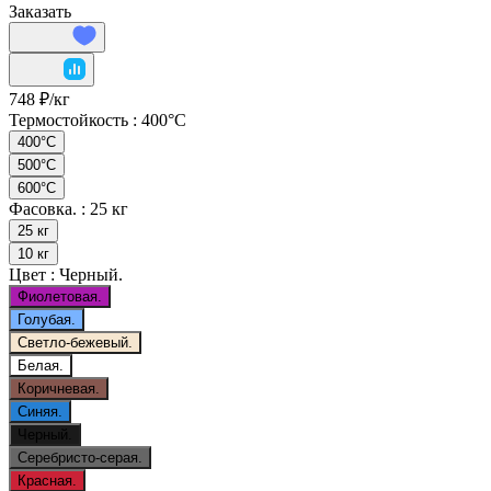
Заказать
748 ₽/
кг
Термостойкость :
400°C
400°C
500°C
600°C
Фасовка. :
25 кг
25 кг
10 кг
Цвет :
Черный.
Фиолетовая.
Голубая.
Светло-бежевый.
Белая.
Коричневая.
Синяя.
Черный.
Серебристо-серая.
Красная.