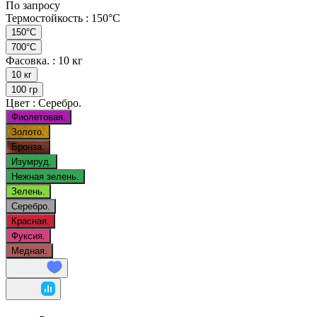
По запросу
Термостойкость :
150°C
150°C
700°C
Фасовка. :
10 кг
10 кг
100 гр
Цвет :
Серебро.
Фиолетовая.
Золото.
Бронза.
Изумруд.
Нежная зелень.
Зелень.
Серебро.
Красная.
Фуксия.
Медная.