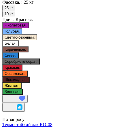
Фасовка. :
25 кг
25 кг
10 кг
Цвет :
Красная.
Фиолетовая.
Голубая.
Светло-бежевый.
Белая.
Коричневая.
Синяя.
Серебристо-серая.
Красная.
Оранжевая.
Шоколадная.
Желтая.
Зеленая.
По запросу
Термостойкий лак КО-08