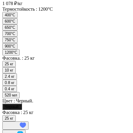
1 078 ₽/
кг
Термостойкость :
1200°С
400°C
600°C
650°С
700°C
750°С
900°С
1200°С
Фасовка. :
25 кг
25 кг
10 кг
2.4 кг
0.8 кг
0.4 кг
520 мл
Цвет :
Черный.
Черный.
Фасовка :
25 кг
25 кг