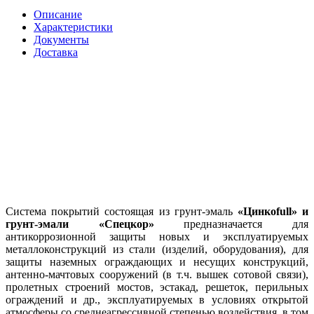
Описание
Характеристики
Документы
Доставка
Система покрытий состоящая из грунт-эмаль
«Цинкоfull» и
грунт-эмали «Спецкор»
предназначается для
антикоррозионной защиты новых и эксплуатируемых
металлоконструкций из стали (изделий, оборудования), для
защиты наземных ограждающих и несущих конструкций,
антенно-мачтовых сооружений (в т.ч. вышек сотовой связи),
пролетных строений мостов, эстакад, решеток, перильных
ограждений и др., эксплуатируемых в условиях открытой
атмосферы со среднеагрессивной степенью воздействия, в том