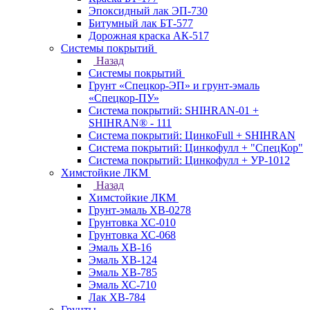
Эпоксидный лак ЭП-730
Битумный лак БТ-577
Дорожная краска АК-517
Системы покрытий
Назад
Системы покрытий
Грунт «Спецкор-ЭП» и грунт-эмаль
«Спецкор-ПУ»
Система покрытий: SHIHRAN-01 +
SHIHRAN® - 111
Система покрытий: ЦинкоFull + SHIHRAN
Система покрытий: Цинкофулл + "СпецКор"
Система покрытий: Цинкофулл + УР-1012
Химстойкие ЛКМ
Назад
Химстойкие ЛКМ
Грунт-эмаль ХВ-0278
Грунтовка ХС-010
Грунтовка ХС-068
Эмаль ХВ-16
Эмаль ХВ-124
Эмаль ХВ-785
Эмаль ХС-710
Лак ХВ-784
Грунты