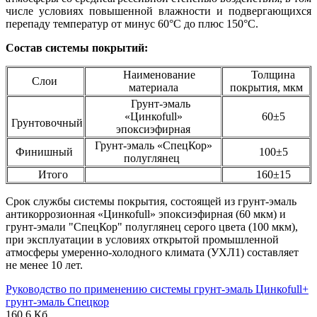
числе условиях повышенной влажности и подвергающихся
перепаду температур от минус 60°С до плюс 150°С.
Состав системы покрытий:
Наименование
Толщина
Слои
материала
покрытия, мкм
Грунт-эмаль
«Цинкоfull»
60±5
Грунтовочный
эпоксиэфирная
Грунт-эмаль «СпецКор»
Финишный
100±5
полуглянец
Итого
160±15
Срок службы системы покрытия, состоящей из грунт-эмаль
антикоррозионная «Цинкоfull» эпоксиэфирная (60 мкм) и
грунт-эмали "СпецКор" полуглянец серого цвета (100 мкм),
при эксплуатации в условиях открытой промышленной
атмосферы умеренно-холодного климата (УХЛ1) составляет
не менее 10 лет.
Руководство по применению системы грунт-эмаль Цинкоfull+
грунт-эмаль Спецкор
160,6 Кб