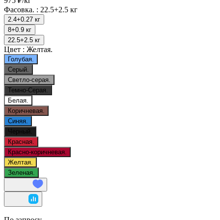
975 ₽/
кг
Фасовка. :
22.5+2.5 кг
2.4+0.27 кг
8+0.9 кг
22.5+2.5 кг
Цвет :
Желтая.
Голубая.
Серый.
Светло-серая.
Темно-Серая.
Белая.
Коричневая.
Синяя.
Черный.
Красная.
Красно-коричневая.
Желтая.
Зеленая.
По запросу