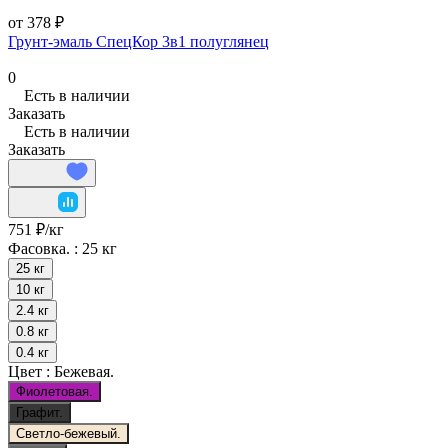
от 378 ₽
Грунт-эмаль СпецКор 3в1 полуглянец
0
Есть в наличии
Заказать
Есть в наличии
Заказать
751 ₽/
кг
Фасовка. :
25 кг
25 кг
10 кг
2.4 кг
0.8 кг
0.4 кг
Цвет :
Бежевая.
Фиолетовая.
Графит.
Светло-бежевый.