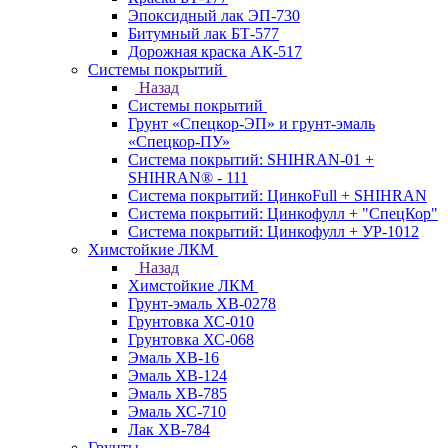
Эпоксидный лак ЭП-730
Битумный лак БТ-577
Дорожная краска АК-517
Системы покрытий
Назад
Системы покрытий
Грунт «Спецкор-ЭП» и грунт-эмаль
«Спецкор-ПУ»
Система покрытий: SHIHRAN-01 +
SHIHRAN® - 111
Система покрытий: ЦинкоFull + SHIHRAN
Система покрытий: Цинкофулл + "СпецКор"
Система покрытий: Цинкофулл + УР-1012
Химстойкие ЛКМ
Назад
Химстойкие ЛКМ
Грунт-эмаль ХВ-0278
Грунтовка ХС-010
Грунтовка ХС-068
Эмаль ХВ-16
Эмаль ХВ-124
Эмаль ХВ-785
Эмаль ХС-710
Лак ХВ-784
Грунты