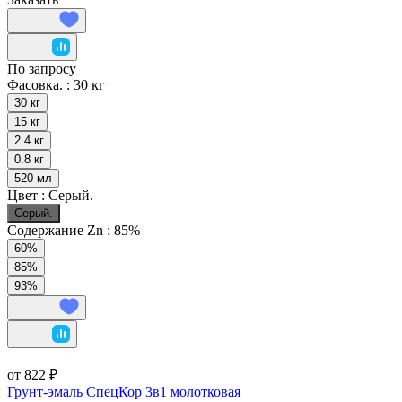
По запросу
Фасовка. :
30 кг
30 кг
15 кг
2.4 кг
0.8 кг
520 мл
Цвет :
Серый.
Серый.
Содержание Zn :
85%
60%
85%
93%
от 822 ₽
Грунт-эмаль СпецКор 3в1 молотковая