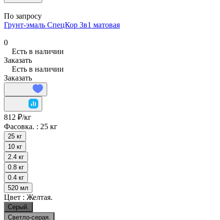
По запросу
Грунт-эмаль СпецКор 3в1 матовая
0
Есть в наличии
Заказать
Есть в наличии
Заказать
812 ₽/
кг
Фасовка. :
25 кг
25 кг
10 кг
2.4 кг
0.8 кг
0.4 кг
520 мл
Цвет :
Желтая.
Серый.
Светло-серая.