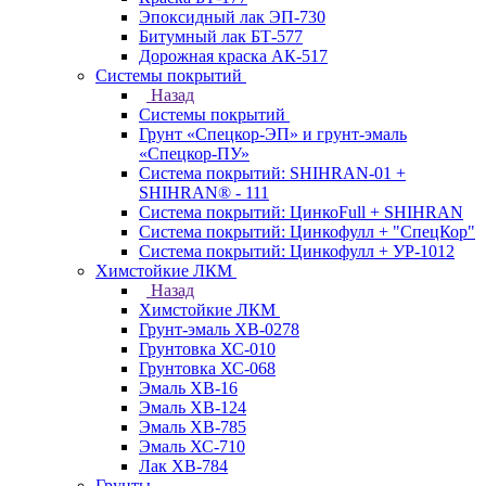
Эпоксидный лак ЭП-730
Битумный лак БТ-577
Дорожная краска АК-517
Системы покрытий
Назад
Системы покрытий
Грунт «Спецкор-ЭП» и грунт-эмаль
«Спецкор-ПУ»
Система покрытий: SHIHRAN-01 +
SHIHRAN® - 111
Система покрытий: ЦинкоFull + SHIHRAN
Система покрытий: Цинкофулл + "СпецКор"
Система покрытий: Цинкофулл + УР-1012
Химстойкие ЛКМ
Назад
Химстойкие ЛКМ
Грунт-эмаль ХВ-0278
Грунтовка ХС-010
Грунтовка ХС-068
Эмаль ХВ-16
Эмаль ХВ-124
Эмаль ХВ-785
Эмаль ХС-710
Лак ХВ-784
Грунты