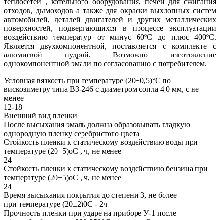
теплосетей , котельного оборудования, печей для сжигания
отходов, дымоходов а также для окраски выхлопных систем
автомобилей, деталей двигателей и других металлических
поверхностей, подвергающихся в процессе эксплуатации
воздействию температур от минус 60ºС до плюс 400ºС.
Является двухкомпонентной, поставляется с комплекте с
алюмиевой пудрой. Возможно изготовление
однокомпонентной эмали по согласованию с потребителем.
Условная вязкость при температуре (20±0,5)°С по
вискозиметру типа ВЗ-246 с диаметром сопла 4,0 мм, с не
менее
12-18
Внешний вид пленки
После высыхания эмаль должна образовывать гладкую
однородную пленку серебристого цвета
Стойкость пленки к статическому воздействию воды при
температуре (20+5)оС , ч, не менее
24
Стойкость пленки к статическому воздействию бензина при
температуре (20+5)оС , ч, не менее
24
Время высыхания покрытия до степени 3, не более
при температуре (20±2)0С - 2ч
Прочность пленки при ударе на приборе У-1 после