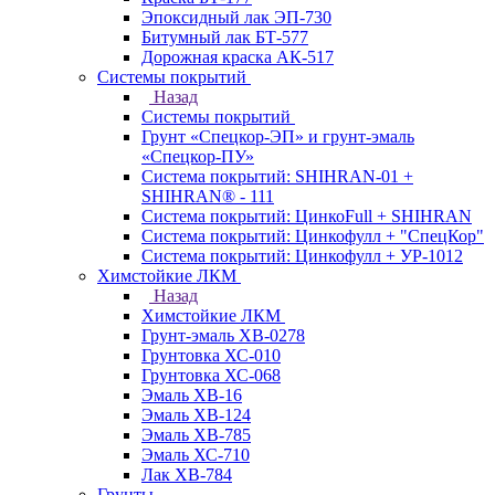
Эпоксидный лак ЭП-730
Битумный лак БТ-577
Дорожная краска АК-517
Системы покрытий
Назад
Системы покрытий
Грунт «Спецкор-ЭП» и грунт-эмаль
«Спецкор-ПУ»
Система покрытий: SHIHRAN-01 +
SHIHRAN® - 111
Система покрытий: ЦинкоFull + SHIHRAN
Система покрытий: Цинкофулл + "СпецКор"
Система покрытий: Цинкофулл + УР-1012
Химстойкие ЛКМ
Назад
Химстойкие ЛКМ
Грунт-эмаль ХВ-0278
Грунтовка ХС-010
Грунтовка ХС-068
Эмаль ХВ-16
Эмаль ХВ-124
Эмаль ХВ-785
Эмаль ХС-710
Лак ХВ-784
Грунты