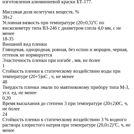
изготовления алюминиевой краски БТ-177.
Массовая доля нелетучих веществ, %
39±2
Условная вязкость при температуре (20±0,5)°С по
вискозиметру типа ВЗ-246 с диаметром сопла 4,0 мм, с не
менее
18-35
Внешний вид пленки
Глянцевая, однородная, ровная, без оспин и морщин, черная,
оттенок не нормируется
Эластичность пленки при изгибе , мм, не более
1
Стойкость пленки к статическому воздействию воды при
температуре (20+5)оС , ч, не менее
48
Твердость пленки эмали по маятниковому прибору типа М-3,
усл. ед, не менее
0,20
Время высыхания до степени 3 при температуре (20±2)0С, ч,
не более
24
Стойкость пленки к статическому воздействию 3 % водного
раствора хлористого натрия при температуре (20,0±2)°С, ч, не
менее