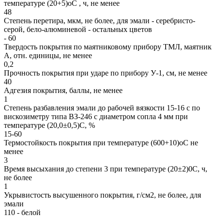
температуре (20+5)оС , ч, не менее
48
Степень перетира, мкм, не более, для эмали - серебристо-
серой, бело-алюминевой - остальных цветов
- 60
Твердость покрытия по маятниковому прибору ТМЛ, маятник
А, отн. единицы, не менее
0,2
Прочность покрытия при ударе по прибору У-1, см, не менее
40
Адгезия покрытия, баллы, не менее
1
Степень разбавления эмали до рабочей вязкости 15-16 с по
вискозиметру типа ВЗ-246 с диаметром сопла 4 мм при
температуре (20,0±0,5)С, %
15-60
Термостойкость покрытия при температуре (600+10)оС не
менее
3
Время высыхания до степени 3 при температуре (20±2)0С, ч,
не более
1
Укрывистость высушенного покрытия, г/см2, не более, для
эмали
110 - белой