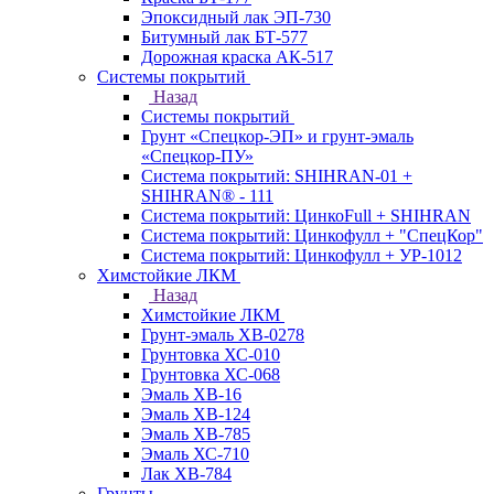
Эпоксидный лак ЭП-730
Битумный лак БТ-577
Дорожная краска АК-517
Системы покрытий
Назад
Системы покрытий
Грунт «Спецкор-ЭП» и грунт-эмаль
«Спецкор-ПУ»
Система покрытий: SHIHRAN-01 +
SHIHRAN® - 111
Система покрытий: ЦинкоFull + SHIHRAN
Система покрытий: Цинкофулл + "СпецКор"
Система покрытий: Цинкофулл + УР-1012
Химстойкие ЛКМ
Назад
Химстойкие ЛКМ
Грунт-эмаль ХВ-0278
Грунтовка ХС-010
Грунтовка ХС-068
Эмаль ХВ-16
Эмаль ХВ-124
Эмаль ХВ-785
Эмаль ХС-710
Лак ХВ-784
Грунты