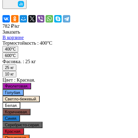
782 ₽/
кг
Заказать
В корзине
Термостойкость :
400°C
400°C
600°C
Фасовка. :
25 кг
25 кг
10 кг
Цвет :
Красная.
Фиолетовая.
Голубая.
Светло-бежевый.
Белая.
Коричневая.
Синяя.
Серебристо-серая.
Красная.
Оранжевая.