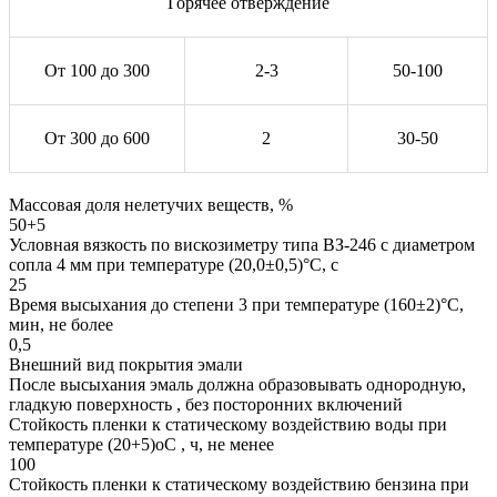
Горячее отверждение
От 100 до 300
2-3
50-100
От 300 до 600
2
30-50
Массовая доля нелетучих веществ, %
50+5
Условная вязкость по вискозиметру типа ВЗ-246 с диаметром
сопла 4 мм при температуре (20,0±0,5)°С, с
25
Время высыхания до степени 3 при температуре (160±2)°С,
мин, не более
0,5
Внешний вид покрытия эмали
После высыхания эмаль должна образовывать однородную,
гладкую поверхность , без посторонних включений
Стойкость пленки к статическому воздействию воды при
температуре (20+5)оС , ч, не менее
100
Стойкость пленки к статическому воздействию бензина при