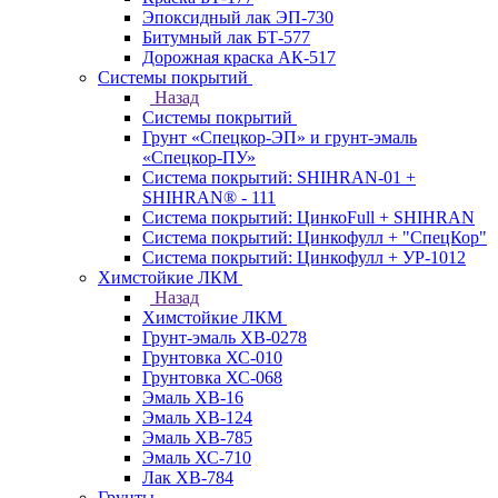
Эпоксидный лак ЭП-730
Битумный лак БТ-577
Дорожная краска АК-517
Системы покрытий
Назад
Системы покрытий
Грунт «Спецкор-ЭП» и грунт-эмаль
«Спецкор-ПУ»
Система покрытий: SHIHRAN-01 +
SHIHRAN® - 111
Система покрытий: ЦинкоFull + SHIHRAN
Система покрытий: Цинкофулл + "СпецКор"
Система покрытий: Цинкофулл + УР-1012
Химстойкие ЛКМ
Назад
Химстойкие ЛКМ
Грунт-эмаль ХВ-0278
Грунтовка ХС-010
Грунтовка ХС-068
Эмаль ХВ-16
Эмаль ХВ-124
Эмаль ХВ-785
Эмаль ХС-710
Лак ХВ-784
Грунты