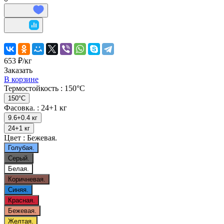
653 ₽/
кг
Заказать
В корзине
Термостойкость :
150°C
150°C
Фасовка. :
24+1 кг
9.6+0.4 кг
24+1 кг
Цвет :
Бежевая.
Голубая.
Серый.
Белая.
Коричневая.
Синяя.
Красная.
Бежевая.
Желтая.