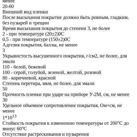
менее
20-60
Внешний вид пленки
После высыхания покрытие должно быть ровным, гладким,
без пузырей и трещин
Время высыхания покрытия до степени 3, не более
2 - при температуре (20±2)0С
0,5 - при температуре (150±2)0С
Адгезия покрытия, баллы, не менее
3
Укрывистость высушенного покрытия, г/см2, не более, для
эмали
110 - белой, бежевой
100 - серой, голубой, зеленой, желтой, розовой
80 - коричневой, красной
Степень перетира, мкм, не более, для эмали
50
Прочность пленки при ударе на приборе У-2М, см, не менее
30
Удельное объемное сопротивление покрытия, Ом×см, не
менее
13
1*10
Стойкость покрытия к изменению температуры от 200°С до
минус 60°С
Отсутствие растрескивания и пузырения