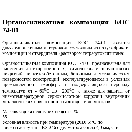
Органосиликатная композиция КОС
74-01
Органосиликатная композиция КОС 74-01 является
двухкомпонентным материалом, состоящим из полуфабриката
композиции и отвердителя (раствором тетрабутоксититана).
Органосиликатная композиция КОС 74-01 предназначена для
нанесения антикоррозионных, химически- и термостойких
покрытий по железобетонным, бетонным и металлическим
поверхностям конструкций, эксплуатирующихся в условиях
промышленной атмосферы и подвергающихся перепаду
0
0
температур от - 60
С до +200
С, а также для защиты от
низкотемпературной сернокислотной коррозии внутренних
металлических поверхностей газоходов и дымоходов.
Массовая доля нелетучих веществ, %
55
Условная вязкость при температуре (20±0,5)°С по
вискозиметру типа ВЗ-246 с диаметром сопла 4,0 мм, с не