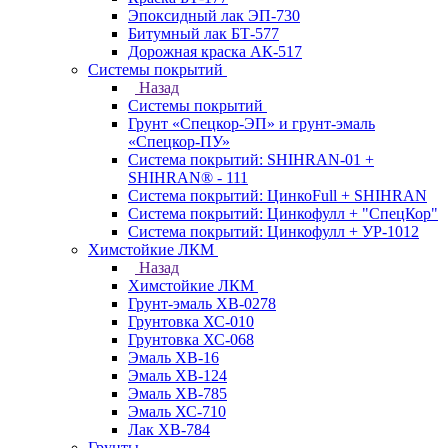
Эпоксидный лак ЭП-730
Битумный лак БТ-577
Дорожная краска АК-517
Системы покрытий
Назад
Системы покрытий
Грунт «Спецкор-ЭП» и грунт-эмаль
«Спецкор-ПУ»
Система покрытий: SHIHRAN-01 +
SHIHRAN® - 111
Система покрытий: ЦинкоFull + SHIHRAN
Система покрытий: Цинкофулл + "СпецКор"
Система покрытий: Цинкофулл + УР-1012
Химстойкие ЛКМ
Назад
Химстойкие ЛКМ
Грунт-эмаль ХВ-0278
Грунтовка ХС-010
Грунтовка ХС-068
Эмаль ХВ-16
Эмаль ХВ-124
Эмаль ХВ-785
Эмаль ХС-710
Лак ХВ-784
Грунты