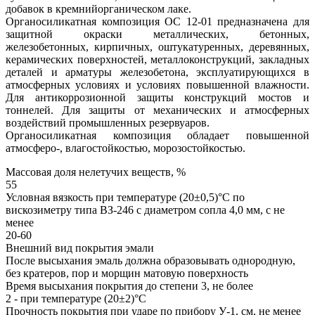
добавок в кремнийорганическом лаке.
Органосиликатная композиция ОС 12-01 предназначена для
защитной окраски металлических, бетонных,
железобетонных, кирпичных, оштукатуренных, деревянных,
керамических поверхностей, металлоконструкций, закладных
деталей и арматуры железобетона, эксплуатирующихся в
атмосферных условиях и условиях повышенной влажности.
Для антикоррозионной защиты конструкций мостов и
тоннелей. Для защиты от механических и атмосферных
воздействий промышленных резервуаров.
Органосиликатная композиция обладает повышенной
атмосферо-, влагостойкостью, морозостойкостью.
Массовая доля нелетучих веществ, %
55
Условная вязкость при температуре (20±0,5)°С по
вискозиметру типа ВЗ-246 с диаметром сопла 4,0 мм, с не
менее
20-60
Внешний вид покрытия эмали
После высыхания эмаль должна образовывать однородную,
без кратеров, пор и морщин матовую поверхность
Время высыхания покрытия до степени 3, не более
2 - при температуре (20±2)°С
Прочность покрытия при ударе по прибору У-1, см, не менее