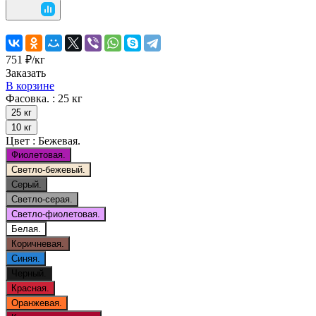
751 ₽/
кг
Заказать
В корзине
Фасовка. :
25 кг
25 кг
10 кг
Цвет :
Бежевая.
Фиолетовая.
Светло-бежевый.
Серый.
Светло-серая.
Светло-фиолетовая.
Белая.
Коричневая.
Синяя.
Черный.
Красная.
Оранжевая.