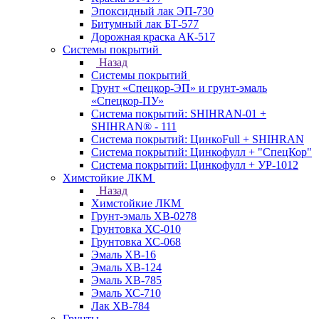
Эпоксидный лак ЭП-730
Битумный лак БТ-577
Дорожная краска АК-517
Системы покрытий
Назад
Системы покрытий
Грунт «Спецкор-ЭП» и грунт-эмаль
«Спецкор-ПУ»
Система покрытий: SHIHRAN-01 +
SHIHRAN® - 111
Система покрытий: ЦинкоFull + SHIHRAN
Система покрытий: Цинкофулл + "СпецКор"
Система покрытий: Цинкофулл + УР-1012
Химстойкие ЛКМ
Назад
Химстойкие ЛКМ
Грунт-эмаль ХВ-0278
Грунтовка ХС-010
Грунтовка ХС-068
Эмаль ХВ-16
Эмаль ХВ-124
Эмаль ХВ-785
Эмаль ХС-710
Лак ХВ-784
Грунты