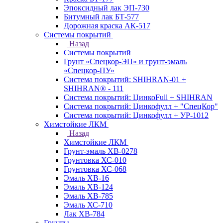
Эпоксидный лак ЭП-730
Битумный лак БТ-577
Дорожная краска АК-517
Системы покрытий
Назад
Системы покрытий
Грунт «Спецкор-ЭП» и грунт-эмаль
«Спецкор-ПУ»
Система покрытий: SHIHRAN-01 +
SHIHRAN® - 111
Система покрытий: ЦинкоFull + SHIHRAN
Система покрытий: Цинкофулл + "СпецКор"
Система покрытий: Цинкофулл + УР-1012
Химстойкие ЛКМ
Назад
Химстойкие ЛКМ
Грунт-эмаль ХВ-0278
Грунтовка ХС-010
Грунтовка ХС-068
Эмаль ХВ-16
Эмаль ХВ-124
Эмаль ХВ-785
Эмаль ХС-710
Лак ХВ-784
Грунты