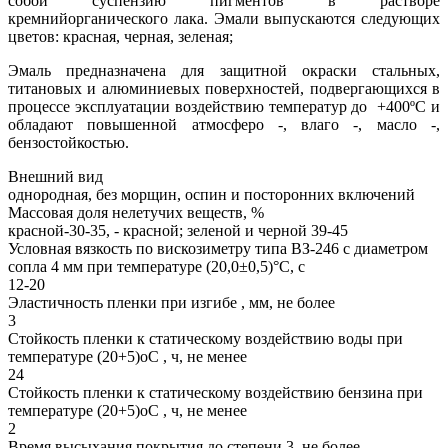
собой суспензию пигментов в растворе
кремнийорганического лака. Эмали выпускаются следующих
цветов: красная, черная, зеленая;
Эмаль предназначена для защитной окраски стальных,
титановых и алюминиевых поверхностей, подвергающихся в
процессе эксплуатации воздействию температур до +400ºС и
обладают повышенной атмосферо -, влаго -, масло -,
бензостойкостью.
Внешний вид
однородная, без морщин, оспин и посторонних включений
Массовая доля нелетучих веществ, %
красной-30-35, - красной; зеленой и черной 39-45
Условная вязкость по вискозиметру типа ВЗ-246 с диаметром
сопла 4 мм при температуре (20,0±0,5)°С, с
12-20
Эластичность пленки при изгибе , мм, не более
3
Стойкость пленки к статическому воздействию воды при
температуре (20+5)оС , ч, не менее
24
Стойкость пленки к статическому воздействию бензина при
температуре (20+5)оС , ч, не менее
2
Время высыхания покрытия до степени 3, не более