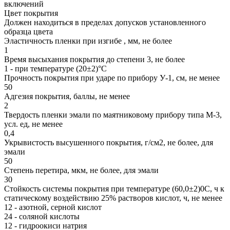
включений
Цвет покрытия
Должен находиться в пределах допусков установленного
образца цвета
Эластичность пленки при изгибе , мм, не более
1
Время высыхания покрытия до степени 3, не более
1 - при температуре (20±2)°С
Прочность покрытия при ударе по прибору У-1, см, не менее
50
Адгезия покрытия, баллы, не менее
2
Твердость пленки эмали по маятниковому прибору типа М-3,
усл. ед, не менее
0,4
Укрывистость высушенного покрытия, г/см2, не более, для
эмали
50
Степень перетира, мкм, не более, для эмали
30
Стойкость системы покрытия при температуре (60,0±2)0С, ч к
статическому воздействию 25% растворов кислот, ч, не менее
12 - азотной, серной кислот
24 - соляной кислоты
12 - гидроокиси натрия